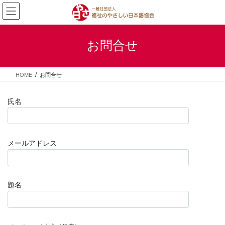
コ
ナ
ン
ビ
テ
ゲ
ン
ー
お問合せ
ツ
シ
へ
ョ
ス
ン
HOME
お問合せ
キ
に
ッ
移
プ
動
氏名
メールアドレス
題名